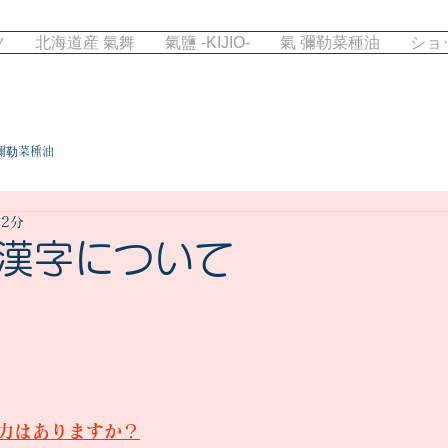
ツ
北海道産 氣舞
氣鹽 -KIJIO-
氣 彌勒菜種油
ショ
彌勒菜種油
 2分
漢字について
力はありますか？