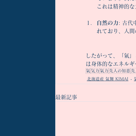
これは精神的な
自然の力
: 古
れており、人間
したがって、「氣」
は身体的なエネルギ
氣
気力
氣力
先人の知恵
先
北海道産 氣舞 KIMAI
最新記事