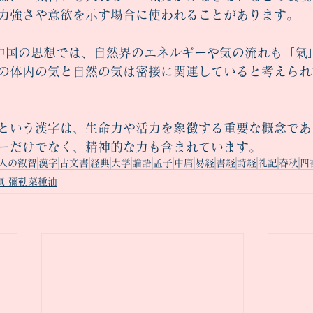
力強さや意欲を示す場合に使われることがあります。
代中国の思想では、自然界のエネルギーや気の流れも「氣
の体内の気と自然の気は密接に関連していると考えられ
という漢字は、生命力や活力を象徴する重要な概念であ
ーだけでなく、精神的な力も含まれています。
人の叡智
漢字
古文書
経典
大学
論語
孟子
中庸
易経
書経
詩経
礼記
春秋
四
氣 彌勒菜種油