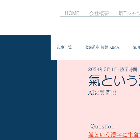
HOME
会社概要
氣Tシャ
記事一覧
北海道産 氣舞 KIMAI
氣 
2024年3月1日
読了時間:
氣という
AIに質問!!!
-Question-
氣という漢字に生命