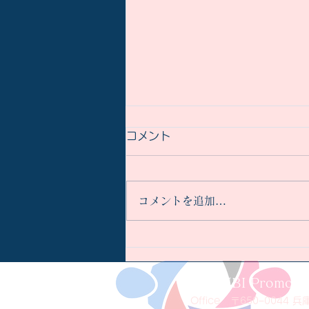
コメント
コメントを追加…
菜種油を選ぶなら“本物”を。
彌勒菜種油が選ばれる理由
MUSUBI Promoti
Office
〒650−0044 