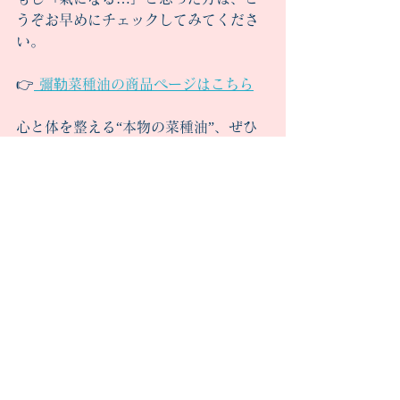
うぞお早めにチェックしてみてくださ
い。
👉
 彌勒菜種油の商品ページはこちら
心と体を整える“本物の菜種油”、ぜひ
一度体感してみてください。あなたの
食卓に、やさしい光が灯りますよう
に。
#彌勒菜種油
#菜種油
#無添加生活
#オーガニックライフ
#自然栽培
#圧搾菜種油
#体にやさしい油
#昔ながらの製法
#一番搾り油
#丁寧な暮らし
#無農薬油
#オーガニック油
#自然派オイル
#菜種油おすすめ
#安心安全な油
#自然食品
#本物の菜種油
#健康的な食生活
#こだわりの油
#台所に常備したい油
#日本の伝統食
氣 彌勒菜種油