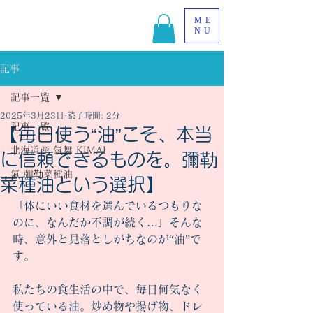
ME
NU
記事
記事一覧
2025年3月23日
読了時間: 2分
記事一覧
【毎日使う“油”こそ、本当
北海道産 氣舞 KIMAI
に信頼できるものを。彌勒
氣 彌勒菜種油
菜種油という選択】
「体にいい食材を選んでいるつもりな
のに、なんだか不調が続く…」そんな
時、意外と見落としがちなのが“油”で
す。
私たちの食生活の中で、毎日何気なく
使っている油。炒め物や揚げ物、ドレ