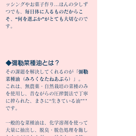
ッシングやお菓子作り…ほんの少しず
つでも、
毎日体に入るものだからこ
そ、“何を選ぶか”がとても大切
なので
す。
◆彌勒菜種油とは？
その課題を解決してくれるのが「
彌勒
菜種油（みろくなたねあぶら）
」。
これは、無農薬・自然栽培の菜種のみ
を使用し、昔ながらの圧搾製法で丁寧
に搾られた、まさに“生きている油”**
です。
一般的な菜種油は、化学溶剤を使って
大量に抽出し、脱臭・脱色処理を施し