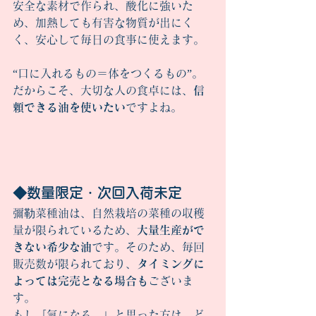
安全な素材で作られ、酸化に強いた
め、加熱しても有害な物質が出にく
く、安心して毎日の食事に使えます。
“口に入れるもの＝体をつくるもの”。
だからこそ、大切な人の食卓には、
信
頼できる油を使いたい
ですよね。
◆数量限定・次回入荷未定
彌勒菜種油は、自然栽培の菜種の収穫
量が限られているため、
大量生産がで
きない希少な油
です。そのため、毎回
販売数が限られており、
タイミングに
よっては完売となる場合も
ございま
す。
もし「氣になる…」と思った方は、ど